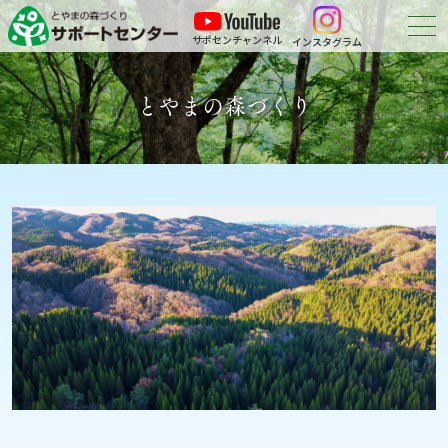
サポセンチャンネル
インスタグラム
森づくりについて
とやまの森づくり
森づくりに参加する
会員紹介
申請・報告等の
ダウンロード
お問い合わせ