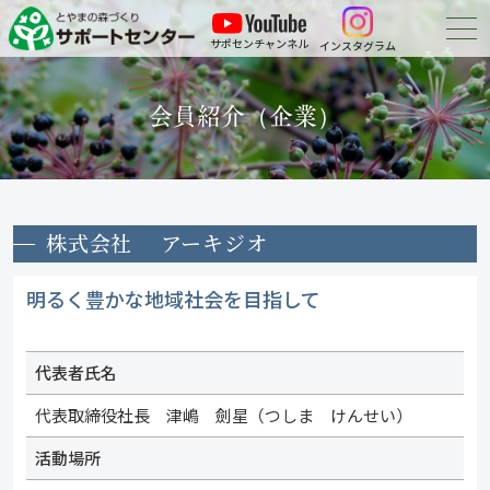
サポセンチャンネル
インスタグラム
森づくりについて
会員紹介（企業）
森づくりに参加する
会員紹介
株式会社 アーキジオ
申請・報告等の
ダウンロード
明るく豊かな地域社会を目指して
お問い合わせ
代表者氏名
代表取締役社長 津嶋 劍星（つしま けんせい）
活動場所