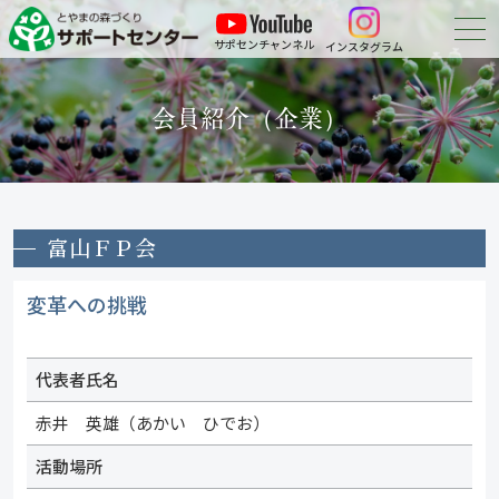
サポセンチャンネル
インスタグラム
森づくりについて
会員紹介（企業）
森づくりに参加する
会員紹介
富山ＦＰ会
申請・報告等の
ダウンロード
変革への挑戦
お問い合わせ
代表者氏名
赤井 英雄（あかい ひでお）
活動場所