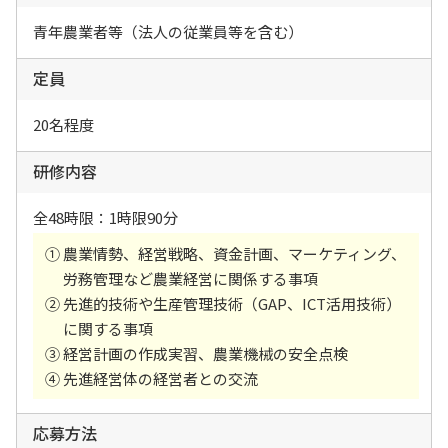
園芸経営実践コース
青年農業者等（法人の従業員等を含む）
農業経営塾
定員
公開講座
20名程度
入校の前に
研修内容
各種募集案内
全48時限：1時限90分
サイトポリシー
農業情勢、経営戦略、資金計画、マーケティング、
労務管理など農業経営に関係する事項
アクセス
先進的技術や生産管理技術（GAP、ICT活用技術）
に関する事項
経営計画の作成実習、農業機械の安全点検
先進経営体の経営者との交流
応募方法