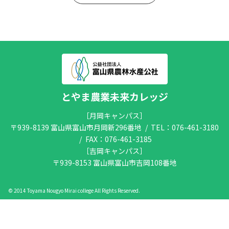
農業経営塾
公開講座
入校の前に
各種募集案内
とやま農業未来カレッジ
サイトポリシー
［月岡キャンパス］
アクセス
〒939-8139 富山県富山市月岡新296番地
TEL：
076-461-3180
FAX：076-461-3185
［吉岡キャンパス］
〒939-8153 富山県富山市吉岡108番地
©︎ 2014 Toyama Nougyo Mirai college All Rights Reserved.