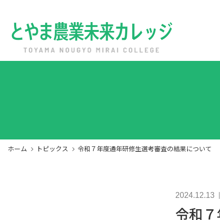
ホーム
トピックス
とやま農業未来カレッジとは
通年研修
園芸経営実践コース
農業経営塾
公開講座
ホーム
トピックス
令和７年度通年研修生選考審査の結果について
入校の前に
各種募集案内
サイトポリシー
アクセス
2024.12.13
令和７