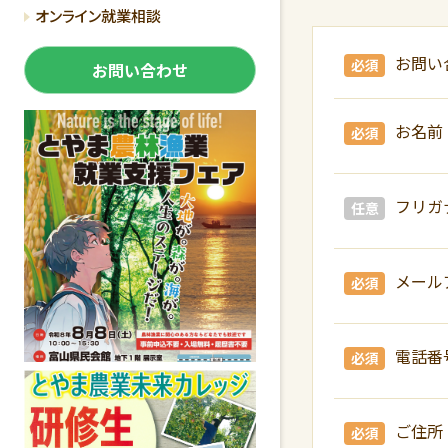
オンライン就業相談
お問い
必須
お問い合わせ
お名前
必須
フリガ
任意
メール
必須
電話番
必須
ご住所
必須