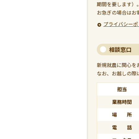
期間を要します）
お急ぎの場合はお
プライバシーポ
相談窓口
新規就農に関心を
なお、お越しの際
担当
業務時間
場 所
電 話