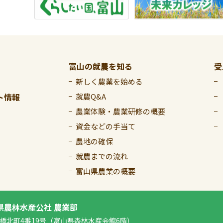
富山の就農を知る
受
新しく農業を始める
ト情報
就農Q&A
農業体験・農業研修の概要
資金などの手当て
農地の確保
就農までの流れ
富山県農業の概要
県農林水産公社 農業部
舟橋北町4番19号
（富山県森林水産会館6階）