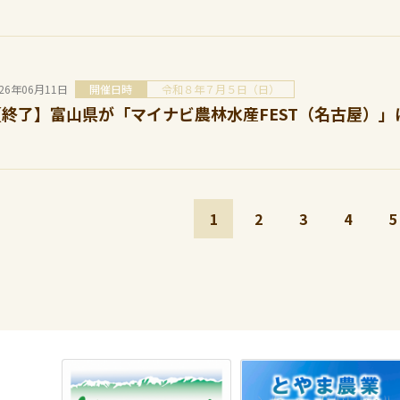
026年06月11日
開催日時
令和８年７月５日（日）
【終了】富山県が「マイナビ農林水産FEST（名古屋）
1
2
3
4
5