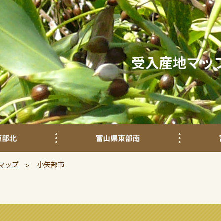
受入産地マッ
東部北
富山県東部南
マップ
小矢部市