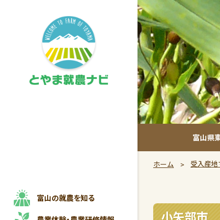
富山県
受入産地
ホーム
富山の就農を知る
小矢部市
農業体験・
農業研修情報