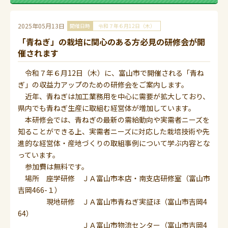
2025年05月13日
開催日時
令和７年６月12日（木）
「青ねぎ」の栽培に関心のある方必見の研修会が開
催されます
令和７年６月12日（木）に、富山市で開催される「青ね
ぎ」の収益力アップのための研修会をご案内します。
近年、青ねぎは加工業務用を中心に需要が拡大しており、
県内でも青ねぎ生産に取組む経営体が増加しています。
本研修会では、青ねぎの最新の需給動向や実需者ニーズを
知ることができる上、実需者ニーズに対応した栽培技術や先
進的な経営体・産地づくりの取組事例について学ぶ内容とな
っています。
参加費は無料です。
場所 座学研修 ＪＡ富山市本店・南支店研修室（富山市
吉岡466-１）
現地研修 ＪＡ富山市青ねぎ実証ほ（富山市吉岡4
64）
ＪＡ富山市物流センター（富山市吉岡4