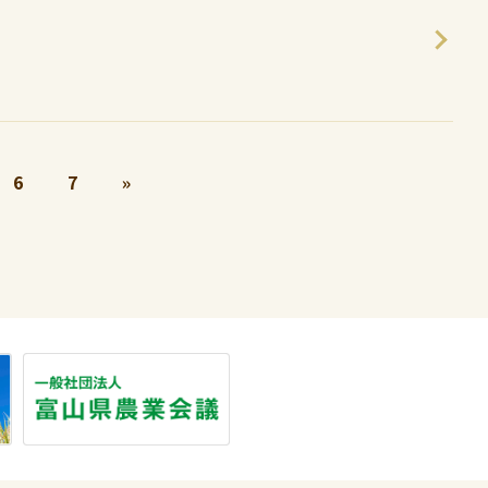
6
7
»