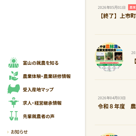
2026年05月01日
農業
【終了】上市町
2
富山の就農を知る
農業体験・
農業研修情報
受入産地マップ
2026年04月03日
求人・経営継承情報
令和８年度 農
先輩就農者の声
お知らせ