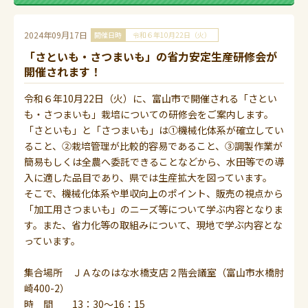
2024年09月17日
開催日時
令和６年10月22日（火）
「さといも・さつまいも」の省力安定生産研修会が
開催されます！
令和６年10月22日（火）に、富山市で開催される「さとい
も・さつまいも」栽培についての研修会をご案内します。
「さといも」と「さつまいも」は①機械化体系が確立してい
ること、②栽培管理が比較的容易であること、③調製作業が
簡易もしくは全農へ委託できることなどから、水田等での導
入に適した品目であり、県では生産拡大を図っています。
そこで、機械化体系や単収向上のポイント、販売の視点から
「加工用さつまいも」のニーズ等について学ぶ内容となりま
す。また、省力化等の取組みについて、現地で学ぶ内容とな
っています。
集合場所 ＪＡなのはな水橋支店２階会議室（富山市水橋肘
崎400-2）
時 間 13：30～16：15