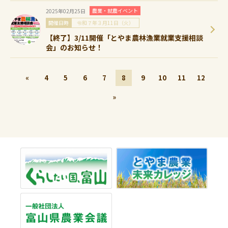
農業・就農イベント
2025年02月25日
開催日時
令和７年３月11日（火）
【終了】3/11開催「とやま農林漁業就業支援相談
会」のお知らせ！
«
4
5
6
7
8
9
10
11
12
»