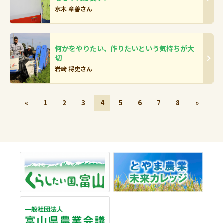
水木 章善さん
何かをやりたい、作りたいという気持ちが大
切
岩﨑 将史さん
«
1
2
3
4
5
6
7
8
»