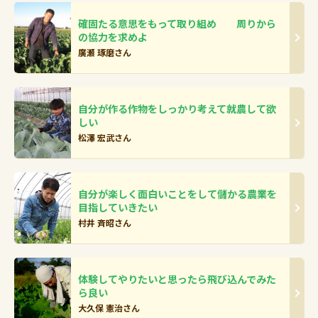
確固たる意思をもって取り組め 周りから
の協力を求めよ
廣瀬 琢磨さん
自分が作る作物をしっかり考えて就農して欲
しい
松澤 宏武さん
自分が楽しく面白いことをして儲かる農業を
目指していきたい
村井 斉昭さん
体験してやりたいと思ったら飛び込んでみた
ら良い
大久保 憲治さん